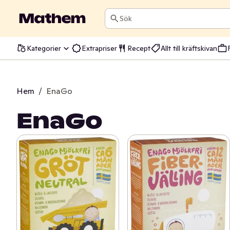
Sök
Kategorier
Extrapriser
Recept
Allt till kräftskivan
Hem
/
EnaGo
EnaGo