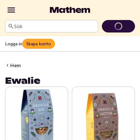
Sök
Logga in
Skapa konto
Hem
Ewalie