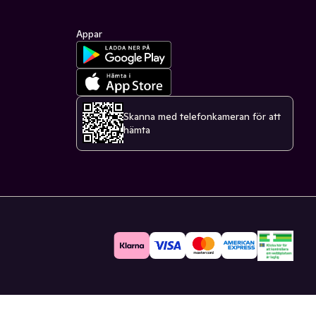
Appar
Skanna med telefonkameran för att
hämta