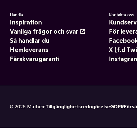
Handla
Kontakta oss
Inspiration
Kundserv
Vanliga frågor och svar
För lever
Så handlar du
Faceboo
Hemleverans
X (f.d Twi
Färskvarugaranti
Instagra
©
2026
Mathem
Tillgänglighetsredogörelse
GDPR
Försä