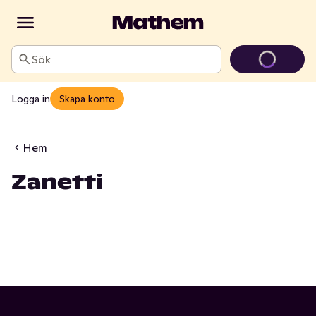
Sök
Logga in
Skapa konto
Hem
Zanetti