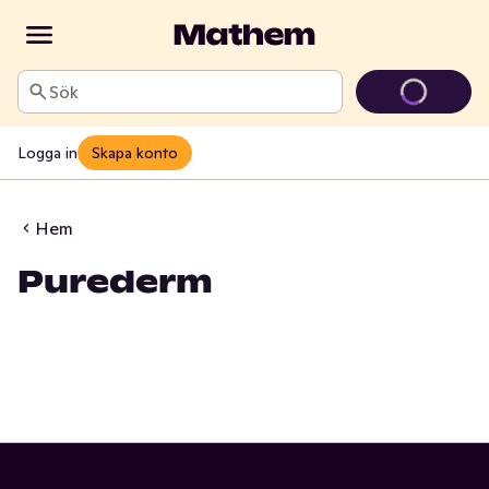
Sök
Logga in
Skapa konto
Hem
Purederm