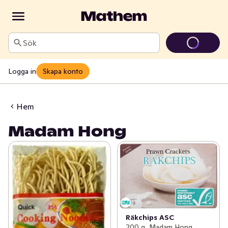
Sök
Logga in
Skapa konto
Hem
Madam Hong
Räkchips ASC
200 g, Madam Hong