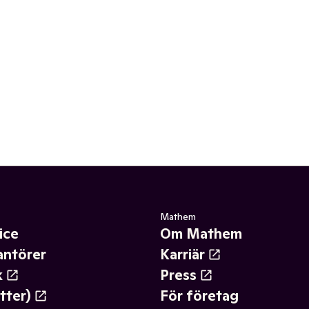
Mathem
ice
Om Mathem
antörer
Karriär
k
Press
tter)
För företag