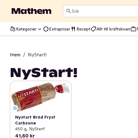
Sök
Kategorier
Extrapriser
Recept
Allt till kräftskivan
Hem
/
NyStart!
NyStart!
Nystart Bröd Fryst
Carbzone
450 g, NyStart!
41,60 kr