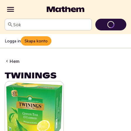
Sök
Logga in
Skapa konto
Hem
TWININGS