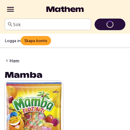
Sök
Logga in
Skapa konto
Hem
Mamba