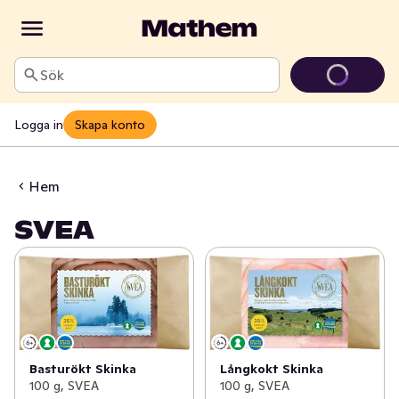
Sök
Logga in
Skapa konto
Hem
SVEA
Basturökt Skinka
Långkokt Skinka
100 g, SVEA
100 g, SVEA