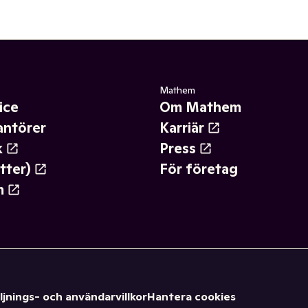
Mathem
ice
Om Mathem
antörer
Karriär
k
Press
tter)
För företag
m
ljnings- och användarvillkor
Hantera cookies