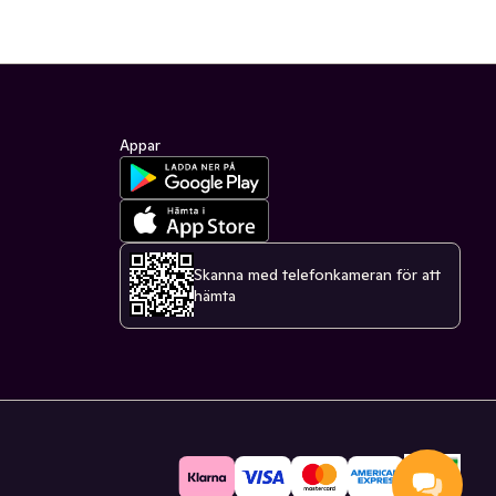
Appar
Skanna med telefonkameran för att
hämta