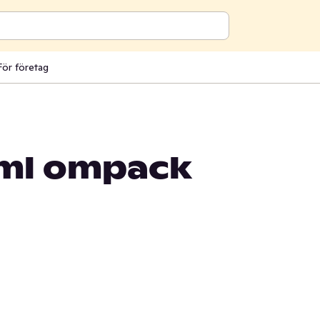
För företag
ml ompack