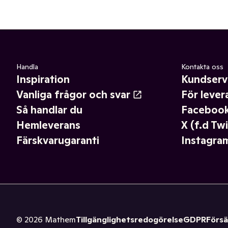
Handla
Kontakta oss
Inspiration
Kundserv
Vanliga frågor och svar
För lever
Så handlar du
Faceboo
Hemleverans
X (f.d Twi
Färskvarugaranti
Instagra
©
2026
Mathem
Tillgänglighetsredogörelse
GDPR
Försä