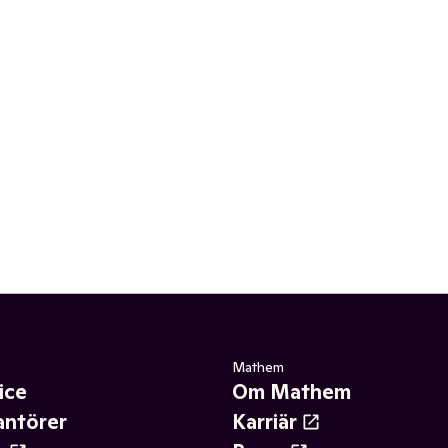
Mathem
ice
Om Mathem
antörer
Karriär