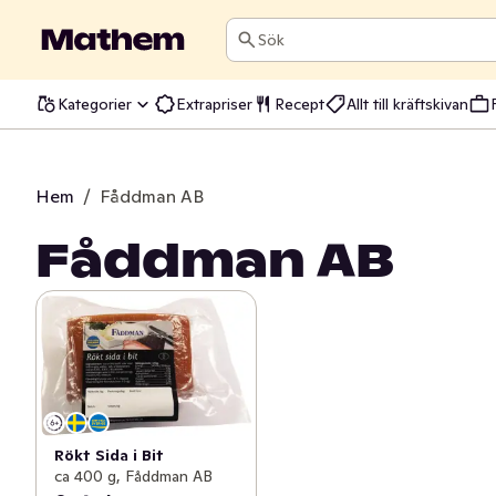
Sök
Kategorier
Extrapriser
Recept
Allt till kräftskivan
Hem
/
Fåddman AB
Fåddman AB
Rökt Sida i Bit
ca 400 g, Fåddman AB