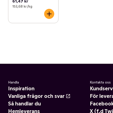
61,47 kr
153,68 kr /kg
Handla
Kontakta oss
Inspiration
Kundserv
Vanliga frågor och svar
För lever
Så handlar du
Faceboo
Hemleverans
X (f.d Twi