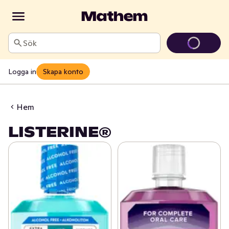
Sök
Logga in
Skapa konto
Hem
LISTERINE®