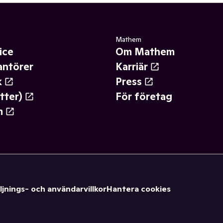
Mathem
ice
Om Mathem
antörer
Karriär
k
Press
tter)
För företag
m
ljnings- och användarvillkor
Hantera cookies