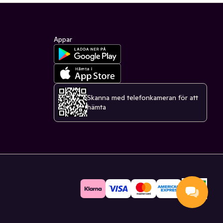
Appar
Skanna med telefonkameran för att
hämta