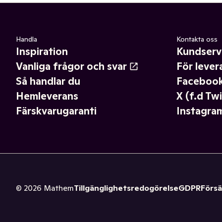
Handla
Kontakta oss
Inspiration
Kundserv
Vanliga frågor och svar
För lever
Så handlar du
Faceboo
Hemleverans
X (f.d Twi
Färskvarugaranti
Instagra
©
2026
Mathem
Tillgänglighetsredogörelse
GDPR
Försä