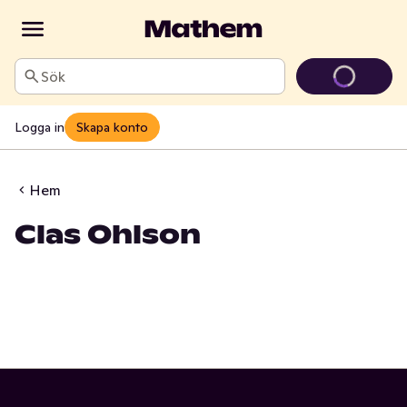
Sök
Logga in
Skapa konto
Hem
Clas Ohlson