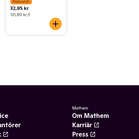
Prismatch
32,95 kr
131,80 kr /l
Mathem
ice
Om Mathem
antörer
Karriär
k
Press