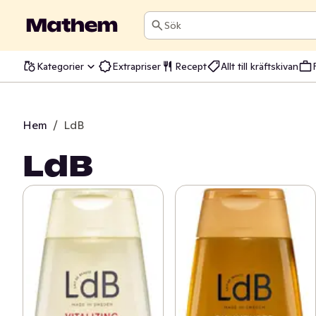
Sök
Kategorier
Extrapriser
Recept
Allt till kräftskivan
Hem
/
LdB
LdB