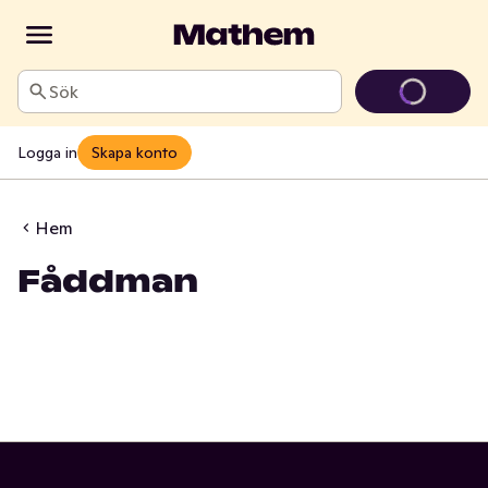
Sök
Logga in
Skapa konto
Hem
Fåddman