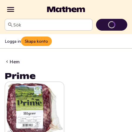
Sök
Logga in
Skapa konto
Hem
Prime