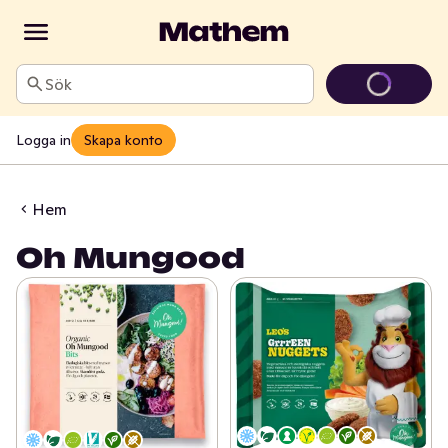
Sök
Logga in
Skapa konto
Hem
Oh Mungood