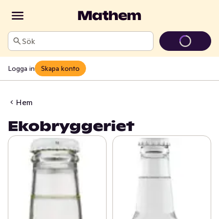
Sök
Logga in
Skapa konto
Hem
Ekobryggeriet