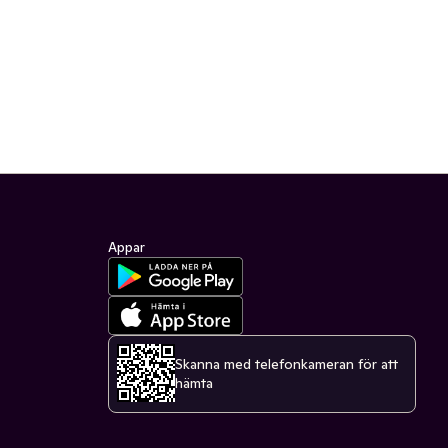
Appar
Skanna med telefonkameran för att
hämta