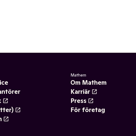
Mathem
ice
Om Mathem
antörer
Karriär
k
Press
tter)
För företag
m