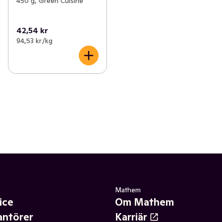
450 g, Green Cuisine
42,54 kr
94,53 kr /kg
Mathem
ice
Om Mathem
antörer
Karriär