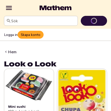
Sök
Logga in
Skapa konto
Hem
Look o Look
Mini sushi