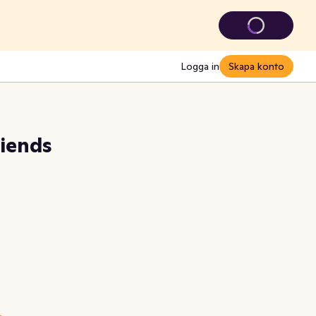
Logga in
Skapa konto
riends