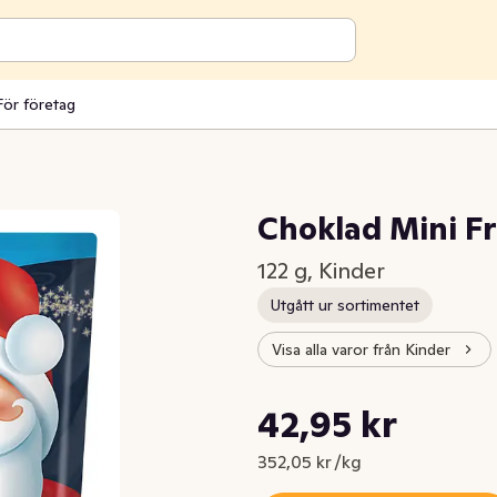
För företag
Choklad Mini F
122 g, Kinder
Utgått ur sortimentet
Visa alla varor från Kinder
Styckpris: 352,05 kr /kg
42,95 kr
Nuvarande pris är: 42,95 kr
352,05 kr /kg