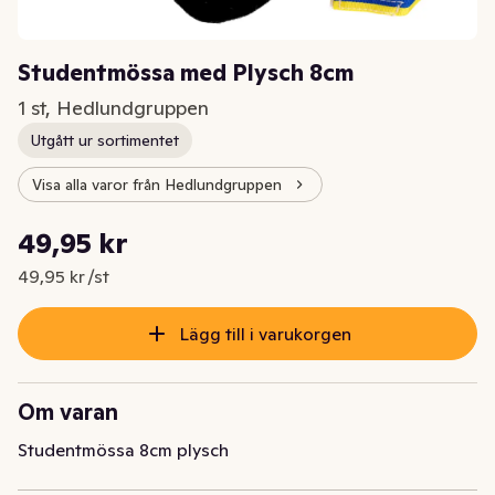
Studentmössa med Plysch 8cm
1 st, Hedlundgruppen
Utgått ur sortimentet
Visa alla varor från Hedlundgruppen
Styckpris: 49,95 kr /st
49,95 kr
Nuvarande pris är: 49,95 kr
49,95 kr /st
Lägg till i varukorgen
Om varan
Studentmössa 8cm plysch