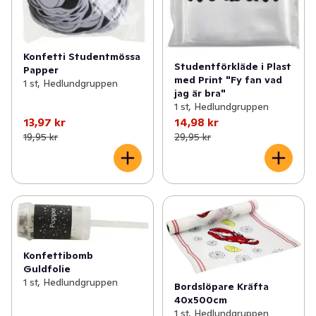
Konfetti Studentmössa
Studentförkläde i Plast
Papper
med Print "Fy fan vad
1 st, Hedlundgruppen
jag är bra"
1 st, Hedlundgruppen
13,97 kr
14,98 kr
19,95 kr
29,95 kr
Konfettibomb
Guldfolie
1 st, Hedlundgruppen
Bordslöpare Kräfta
40x500cm
1 st, Hedlundgruppen