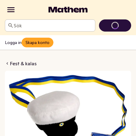
Sök
Logga in
Skapa konto
sa med Plysch 8cm
Fest & kalas