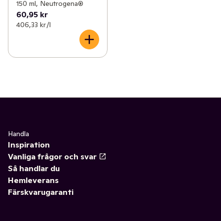
150 ml, Neutrogena®
60,95 kr
406,33 kr /l
Handla
Inspiration
Vanliga frågor och svar
Så handlar du
Hemleverans
Färskvarugaranti