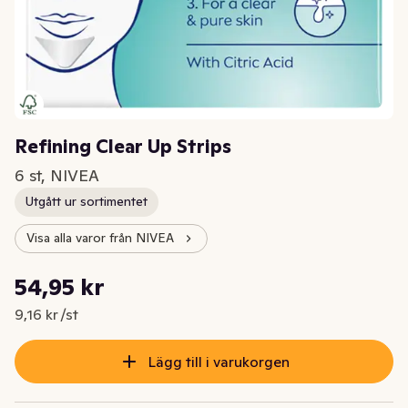
Refining Clear Up Strips
6 st, NIVEA
Utgått ur sortimentet
Visa alla varor från NIVEA
Styckpris: 9,16 kr /st
54,95 kr
Nuvarande pris är: 54,95 kr
9,16 kr /st
Lägg till i varukorgen