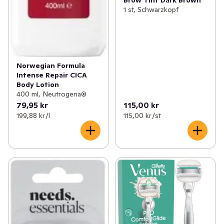
Brow Tint Dark Brown
1 st, Schwarzkopf
Norwegian Formula
Intense Repair CICA
Body Lotion
400 ml, Neutrogena®
79,95 kr
115,00 kr
199,88 kr /l
115,00 kr /st