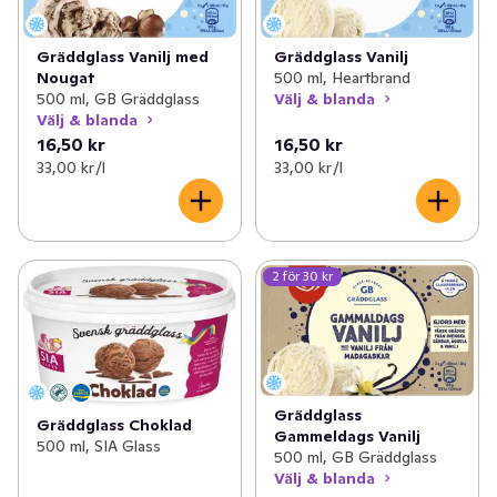
gång. Glassfabriken och vårt hjärta finns i Flen och där 
producerar vi varje år både omtyckta klassiker såväl 
Gräddglass Vanilj med
Gräddglass Vanilj
som nyheter med omsorgsfullt utvalda ingredienser och 
Nougat
500 ml, Heartbrand
omtanke om miljön. Vi vill se till att det finns en glass för 
500 ml, GB Gräddglass
Välj & blanda
alla och hoppas att du kan hitta mer än en favorit bland 
Välj & blanda
de glassar som vi erbjuder! GB Glace – glass, glädje och 
16,50 kr
16,50 kr
gemenskap sedan 1942.
33,00 kr /l
33,00 kr /l
2 för 30 kr
Gräddglass
Gräddglass Choklad
Gammeldags Vanilj
500 ml, SIA Glass
500 ml, GB Gräddglass
Välj & blanda