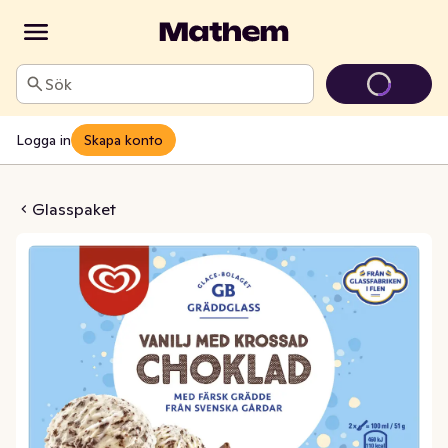
Sök
Logga in
Skapa konto
lj med Krossad Choklad
Glasspaket