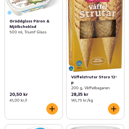
Gräddglass Päron &
Mjölkchoklad
500 ml, Triumf Glass
Våffelstrutar Stora 12-
p
200 g, Våffelbagaren
20,50 kr
28,35 kr
41,00 kr /l
141,75 kr /kg