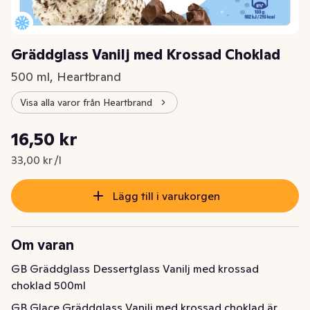
Gräddglass Vanilj med Krossad Choklad
500 ml, Heartbrand
Visa alla varor från Heartbrand
Styckpris: 33,00 kr /l
16,50 kr
Nuvarande pris är: 16,50 kr
33,00 kr /l
Lägg till i varukorgen
Om varan
GB Gräddglass Dessertglass Vanilj med krossad 
choklad 500ml
GB Glace Gräddglass Vanilj med krossad choklad är 