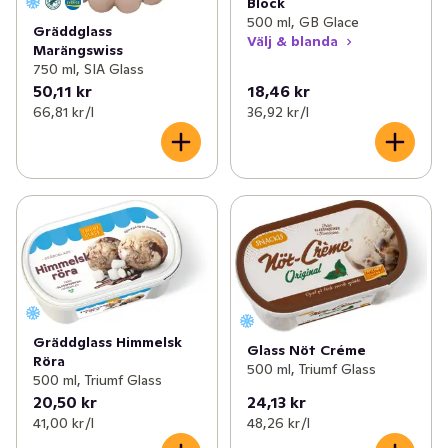
Block
500 ml, GB Glace
Gräddglass
Välj & blanda
Marängswiss
750 ml, SIA Glass
50,11 kr
18,46 kr
66,81 kr /l
36,92 kr /l
Gräddglass Himmelsk
Glass Nöt Créme
Röra
500 ml, Triumf Glass
500 ml, Triumf Glass
20,50 kr
24,13 kr
41,00 kr /l
48,26 kr /l