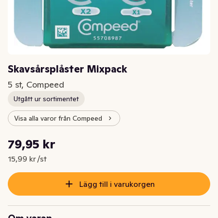
Skavsårsplåster Mixpack
5 st, Compeed
Utgått ur sortimentet
Visa alla varor från Compeed
Styckpris: 15,99 kr /st
79,95 kr
Nuvarande pris är: 79,95 kr
15,99 kr /st
Lägg till i varukorgen