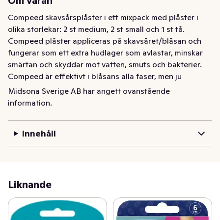
Om varan
Compeed skavsårsplåster i ett mixpack med plåster i 
olika storlekar: 2 st medium, 2 st small och 1 st tå. 
Compeed plåster appliceras på skavsåret/blåsan och 
fungerar som ett extra hudlager som avlastar, minskar 
smärtan och skyddar mot vatten, smuts och bakterier. 
Compeed är effektivt i blåsans alla faser, men ju 
tidigare du applicerar plåstret, desto snabbare läker 
Midsona Sverige AB har angett ovanstående
blåsan.
information.
COMPEED® Mixpack skavsårsplåster består av 2 
stycken medium plåster, 2 stycken small och 1 plåster för 
Innehåll
tårna. Skavsårsplåstrena från Compeed ger dig snabb 
smärtlindring och skön tryckavlastning. De fungerar 
som en andra hud för att hjälpa den naturliga 
fuktbalansen och skyddar mot bakterier. Perfekt för 
Liknande
hela familjen och att ha i första hjälpen lådan. Låt 
plåstret sitta kvar tills det faller bort av sig själv.    • 
Lindrar smärtan omedelbart  • Skyddar från skoskav och 