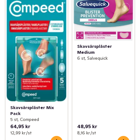
tryckavlastar mot friktion  • Påskyndar 
läkningsprocessen  • Sitter på plats i flera dagar (kan 
variera från person till person).
Skavsårsplåster
Medium
6 st, Salvequick
Skavsårsplåster Mix
Pack
5 st, Compeed
64,95 kr
48,95 kr
12,99 kr /st
8,16 kr /st