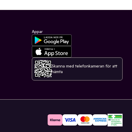
Appar
Skanna med telefonkameran för att
hämta