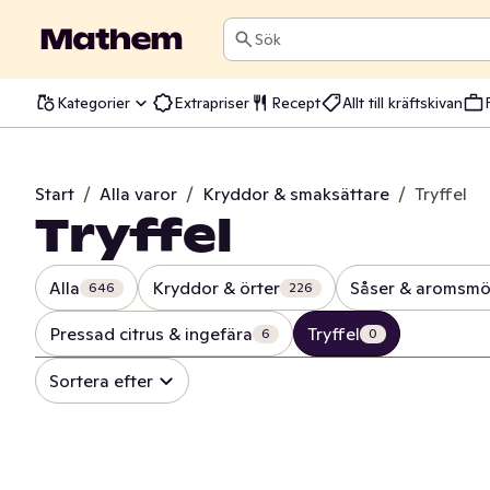
Sök
Kategorier
Extrapriser
Recept
Allt till kräftskivan
Start
/
Alla varor
/
Kryddor & smaksättare
/
Tryffel
Tryffel
Alla
Kryddor & örter
Såser & aromsmö
646
226
Pressad citrus & ingefära
Tryffel
6
0
Sortera efter