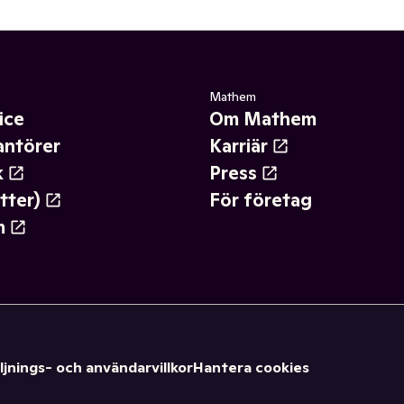
Mathem
ice
Om Mathem
antörer
Karriär
k
Press
tter)
För företag
m
ljnings- och användarvillkor
Hantera cookies