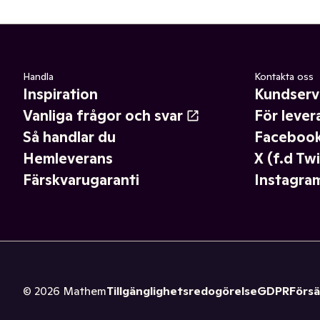
Handla
Kontakta oss
Inspiration
Kundserv
Vanliga frågor och svar
För lever
Så handlar du
Faceboo
Hemleverans
X (f.d Twi
Färskvarugaranti
Instagra
©
2026
Mathem
Tillgänglighetsredogörelse
GDPR
Försä