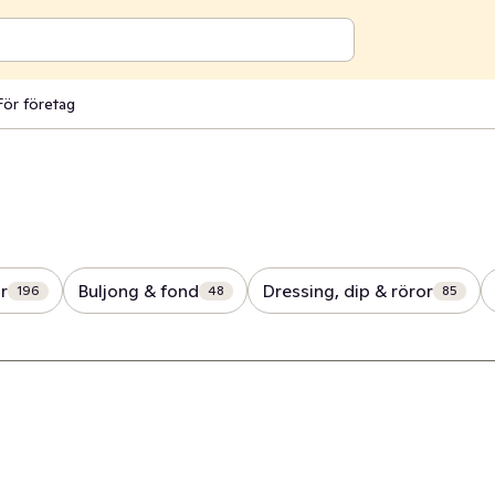
För företag
r
Buljong & fond
Dressing, dip & röror
196
48
85