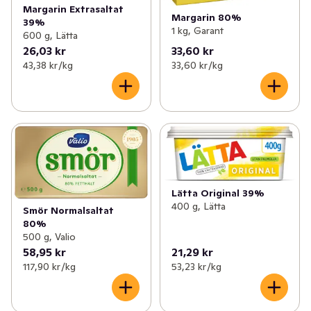
Margarin Extrasaltat
Margarin 80%
39%
1 kg, Garant
600 g, Lätta
26,03 kr
33,60 kr
43,38 kr /kg
33,60 kr /kg
Lätta Original 39%
400 g, Lätta
Smör Normalsaltat
80%
500 g, Valio
58,95 kr
21,29 kr
117,90 kr /kg
53,23 kr /kg