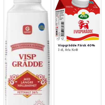
Vispgrädde Färsk 40%
3 dl, Arla Ko®