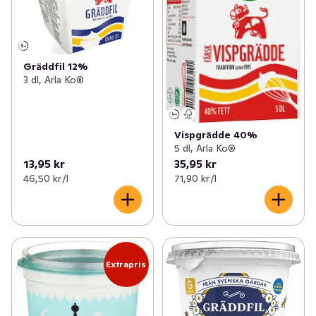
Gräddfil 12%
3 dl, Arla Ko®
Vispgrädde 40%
5 dl, Arla Ko®
13,95 kr
35,95 kr
46,50 kr /l
71,90 kr /l
Extrapris