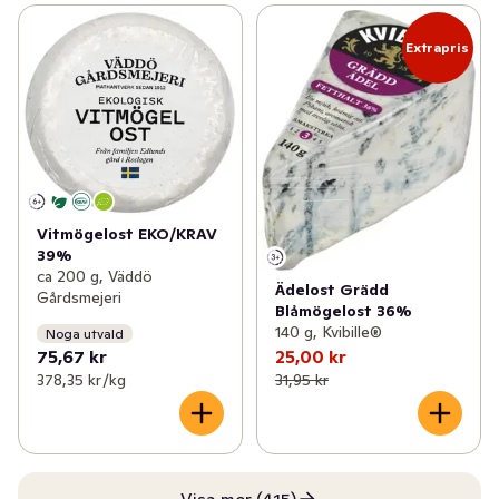
Extrapris
Vitmögelost EKO/KRAV
39%
ca 200 g, Väddö
Ädelost Grädd
Gårdsmejeri
Blåmögelost 36%
140 g, Kvibille®
Noga utvald
75,67 kr
25,00 kr
378,35 kr /kg
31,95 kr