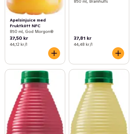
850 ml, Brämhults
Apelsinjuice med
Fruktkött NFC
850 ml, God Morgon®
37,50 kr
37,81 kr
44,12 kr /l
44,48 kr /l