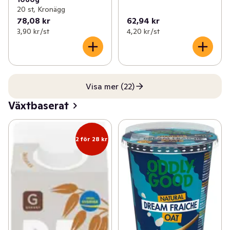
20 st, Kronägg
78,08 kr
62,94 kr
3,90 kr /st
4,20 kr /st
Visa mer (22)
Växtbaserat
2 för 28 kr