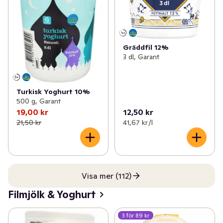
Gräddfil 12%
3 dl, Garant
Turkisk Yoghurt 10%
500 g, Garant
19,00 kr
12,50 kr
21,50 kr
41,67 kr /l
Visa mer (112)
Filmjölk & Yoghurt
3 för 89 kr