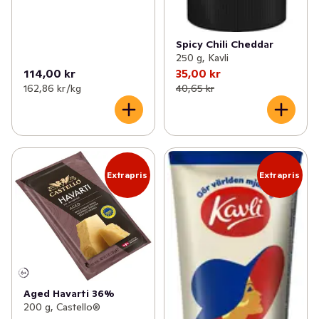
Spicy Chili Cheddar
250 g, Kavli
114,00 kr
35,00 kr
162,86 kr /kg
40,65 kr
Extrapris
Extrapris
Aged Havarti 36%
200 g, Castello®