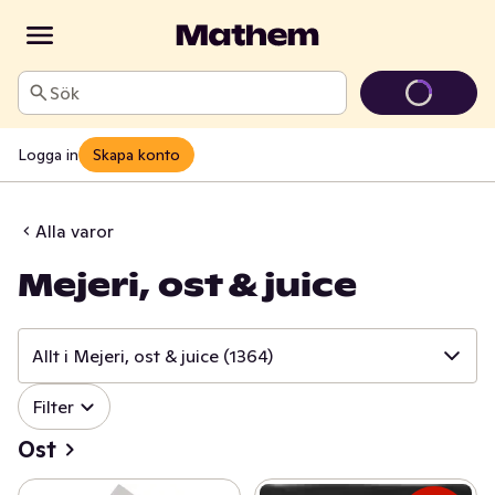
Sök
Logga in
Skapa konto
Alla varor
Mejeri, ost & juice
Allt i Mejeri, ost & juice
(1364)
✓
Filter
Allt i Mejeri, ost & juice
(1364)
Ost
✓
Ost
(415)