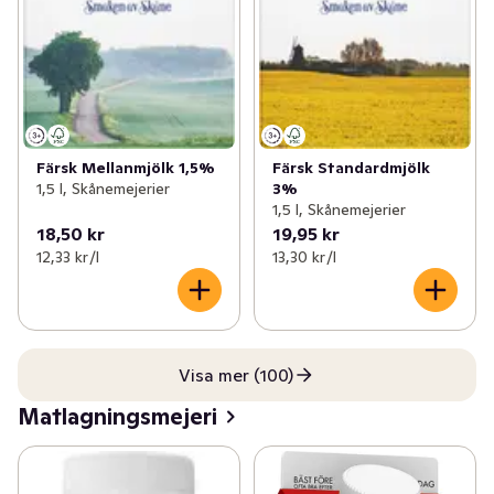
Färsk Mellanmjölk 1,5%
Färsk Standardmjölk
1,5 l, Skånemejerier
3%
1,5 l, Skånemejerier
18,50 kr
19,95 kr
12,33 kr /l
13,30 kr /l
Visa mer (100)
Matlagningsmejeri