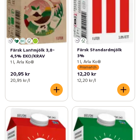
Färsk Standardmjölk
Färsk Lantmjölk 3,8-
3%
4,5% EKO/KRAV
1 l, Arla Ko®
1 l, Arla Ko®
Prismatch
20,95 kr
12,20 kr
20,95 kr /l
12,20 kr /l