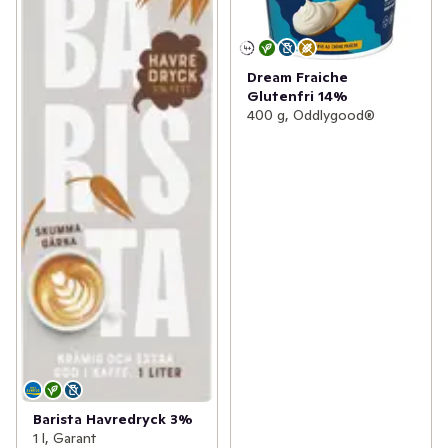
Dream Fraiche
Glutenfri 14%
400 g, Oddlygood®
Barista Havredryck 3%
1 l, Garant