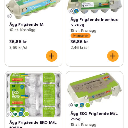
Ägg Frigående Inomhus
Ägg Frigående M
S 762g
10 st, Kronägg
15 st, Kronägg
Prismatch
36,86 kr
36,86 kr
3,69 kr /st
2,46 kr /st
Ägg EKO Frigående M/L
795g
Ägg Frigående EKO M/L
15 st, Kronägg
1060g