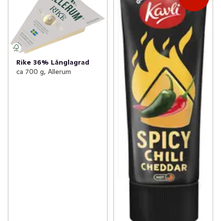
✓
Matlagningsmejeri
(112)
✓
Hårdost lagrad
(40)
✓
Filmjölk & Yoghurt
(249)
✓
Skivad ost
(48)
✓
Smör & margarin
(69)
✓
Riven ost
(36)
Rike 36% Långlagrad
✓
Juice & fruktdryck
(193)
ca 700 g, Allerum
✓
Färskost
(37)
✓
Ägg & jäst
(22)
✓
Mjukost
(25)
✓
Växtbaserat
(93)
✓
Fetaost
(19)
✓
Cottage cheese, kvarg & skyr
(81)
✓
Dessertost
(96)
✓
Mellanmål & desserter
(98)
✓
Mozzarellaost
(22)
✓
Parmesan, Pecorino & Grana Padano
(18)
✓
Halloumi & grillost
(24)