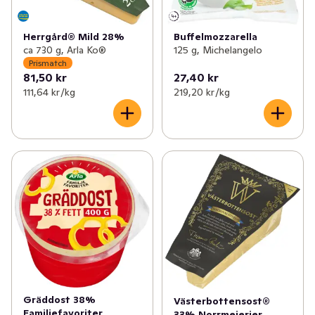
Herrgård® Mild 28%
Buffelmozzarella
ca 730 g, Arla Ko®
125 g, Michelangelo
Prismatch
81,50 kr
27,40 kr
111,64 kr /kg
219,20 kr /kg
Gräddost 38%
Västerbottensost®
Familjefavoriter
33% Norrmejerier