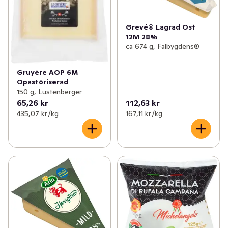
Grevé® Lagrad Ost
12M 28%
ca 674 g, Falbygdens®
Gruyère AOP 6M
Opastöriserad
150 g, Lustenberger
65,26 kr
112,63 kr
435,07 kr /kg
167,11 kr /kg