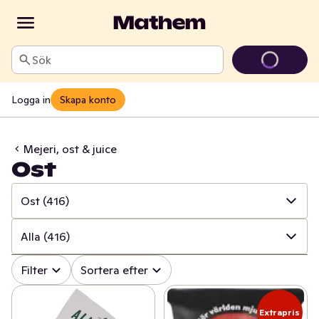
Sök
Logga in
Skapa konto
Mejeri, ost & juice
Ost
Ost
(416)
✓
Alla
(1365)
Alla
(416)
✓
Ost
(416)
✓
Alla
(416)
Filter
Sortera efter
✓
Mjölk
(100)
✓
Hårdost mild/mellan
(46)
Extrapris