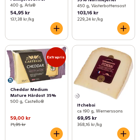
400 g, Arla®
450 g, Västerbottensost
54,95 kr
103,16 kr
137,38 kr /kg
229,24 kr /kg
Extrapris
Cheddar Medium
Mature Hårdost 35%
500 g, Castello®
Itchebai
ca 190 g, Wernerssons
59,00 kr
69,95 kr
71,95 kr
368,16 kr /kg