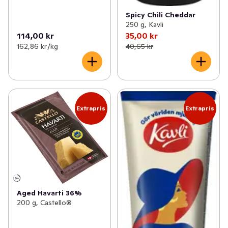
✓
Mesost & messmör
(3)
Spicy Chili Cheddar
250 g, Kavli
✓
Vegansk ost
(14)
114,00 kr
35,00 kr
162,86 kr /kg
40,65 kr
Extrapris
Extrapris
Aged Havarti 36%
200 g, Castello®