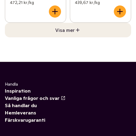
472,21 kr /kg
439,67 kr /kg
Visa mer
Handla
Inspiration
Vanliga frågor och svar
Så handlar du
Hemleverans
Färskvarugaranti