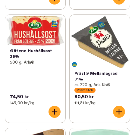
Götene Hushållsost
26%
500 g, Arla®
Präst® Mellanlagrad
31%
ca 720 g, Arla Ko®
Prismatch
74,50 kr
80,50 kr
149,00 kr /kg
111,81 kr /kg