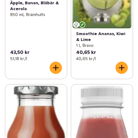
Äpple, Banan, Blåbär &
Acerola
850 ml, Brämhults
Smoothie Ananas, Kiwi
& Lime
1 l, Bravo
43,50 kr
40,65 kr
51,18 kr /l
40,65 kr /l