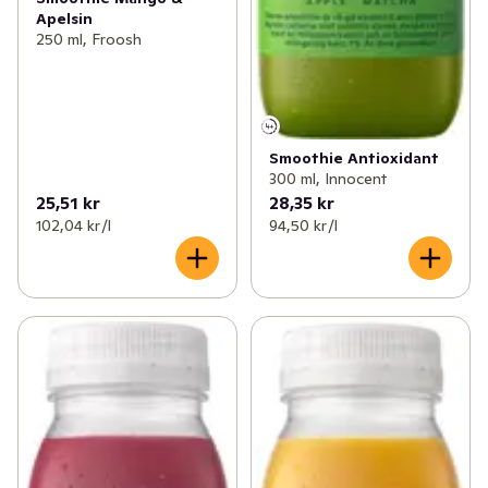
Apelsin
250 ml, Froosh
Smoothie Antioxidant
300 ml, Innocent
25,51 kr
28,35 kr
102,04 kr /l
94,50 kr /l