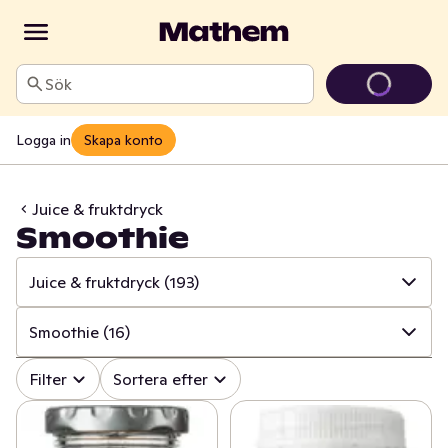
Sök
Logga in
Skapa konto
Juice & fruktdryck
Smoothie
Juice & fruktdryck
(193)
✓
Alla
(1365)
Smoothie
(16)
✓
Ost
(416)
✓
Alla
(193)
Filter
Sortera efter
✓
Mjölk
(100)
✓
Apelsinjuice
(25)