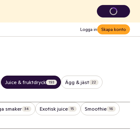
Logga in
Skapa konto
Juice & fruktdryck
Ägg & jäst
193
22
iga smaker
Exotisk juice
Smoothie
34
15
16