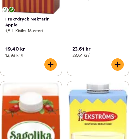
Fruktdryck Nektarin
Äpple
1,5 l, Kiviks Musteri
19,40 kr
23,61 kr
12,93 kr /l
23,61 kr /l