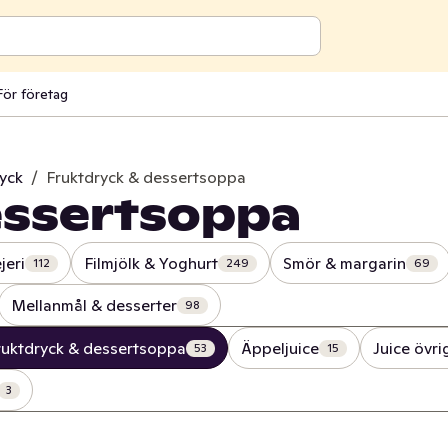
För företag
ryck
/
Fruktdryck & dessertsoppa
essertsoppa
jeri
Filmjölk & Yoghurt
Smör & margarin
112
249
69
Mellanmål & desserter
98
ruktdryck & dessertsoppa
Äppeljuice
Juice övr
53
15
3