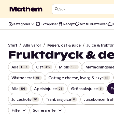
Sök
Kategorier
Extrapriser
Recept
Allt till kräftskivan
Start
/
Alla varor
/
Mejeri, ost & juice
/
Juice & fruktd
Fruktdryck & d
Alla
Ost
Mjölk
Matlagningsme
1364
415
100
Växtbaserat
Cottage cheese, kvarg & skyr
93
81
Alla
Apelsinjuice
Grönsaksjuice
F
193
25
6
Juiceshots
Tranbärsjuice
Juicekoncentrat
20
6
Filter
Sortera efter