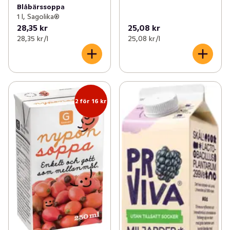
Blåbärssoppa
1 l, Sagolika®
28,35 kr
25,08 kr
28,35 kr /l
25,08 kr /l
2 för 16 kr