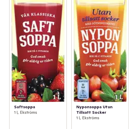
Saftsoppa
Nyponsoppa Utan
1 l, Ekströms
Tillsatt Socker
1 l, Ekströms