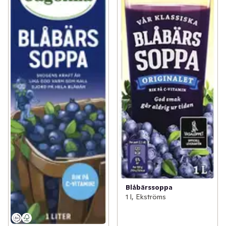
Blåbärssoppa
1 l, Ekströms