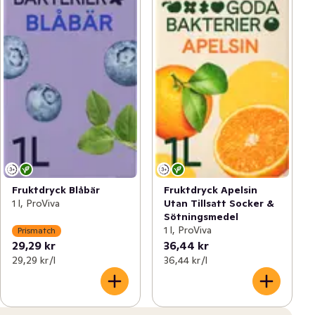
Fruktdryck Blåbär
Fruktdryck Apelsin
1 l, ProViva
Utan Tillsatt Socker &
Sötningsmedel
1 l, ProViva
Prismatch
29,29 kr
36,44 kr
29,29 kr /l
36,44 kr /l