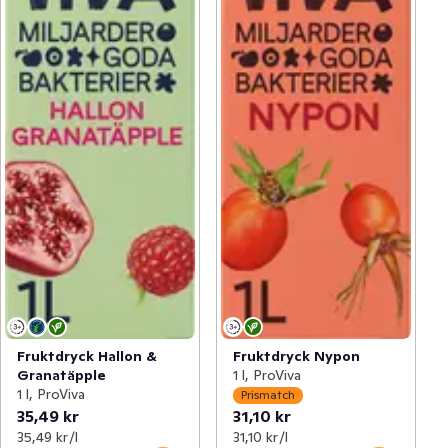
Fruktdryck Hallon &
Fruktdryck Nypon
Granatäpple
1 l, ProViva
1 l, ProViva
Prismatch
35,49 kr
31,10 kr
35,49 kr /l
31,10 kr /l