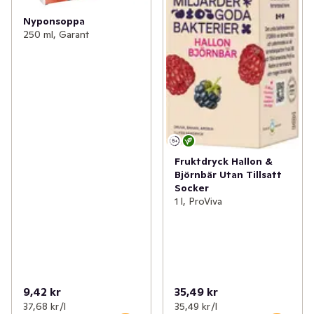
Nyponsoppa
250 ml, Garant
Fruktdryck Hallon &
Björnbär Utan Tillsatt
Socker
1 l, ProViva
9,42 kr
35,49 kr
37,68 kr /l
35,49 kr /l