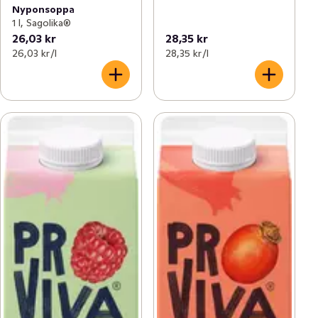
Nyponsoppa
1 l, Sagolika®
26,03 kr
28,35 kr
26,03 kr /l
28,35 kr /l