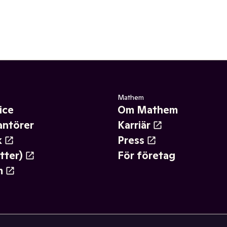
Mathem
ice
Om Mathem
antörer
Karriär
k
Press
tter)
För företag
m