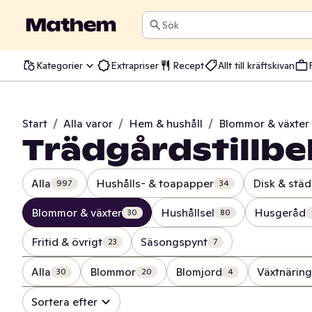
Sök
Kategorier
Extrapriser
Recept
Allt till kräftskivan
Start
/
Alla varor
/
Hem & hushåll
/
Blommor & växter
Trädgårdstillb
Alla
Hushålls- & toapapper
Disk & städ
997
34
Blommor & växter
Hushållsel
Husgeråd
30
80
Fritid & övrigt
Säsongspynt
23
7
Alla
Blommor
Blomjord
Växtnärin
30
20
4
Sortera efter