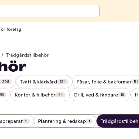
För företag
/
Trädgårdstillbehör
ehör
Tvätt & klädvård
Påsar, folie & bakformar
206
124
51
Kontor & tillbehör
Grill, ved & tändare
H
93
44
18
gspreparat
Plantering & redskap
Trädgårdstillbeh
5
1