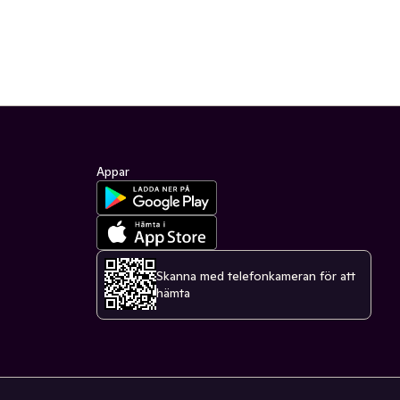
Appar
Skanna med telefonkameran för att
hämta