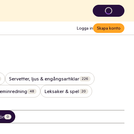
Logga in
Skapa konto
Servetter, ljus & engångsartiklar
226
eminredning
Leksaker & spel
48
20
ör
0