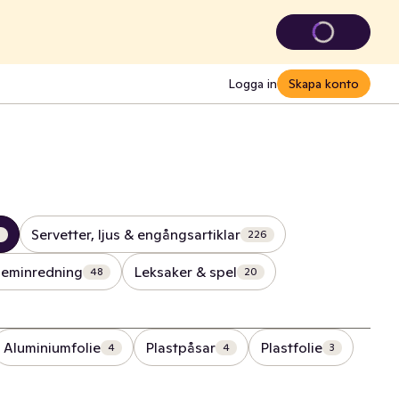
Logga in
Skapa konto
Servetter, ljus & engångsartiklar
2
226
eminredning
Leksaker & spel
48
20
Aluminiumfolie
Plastpåsar
Plastfolie
4
4
3