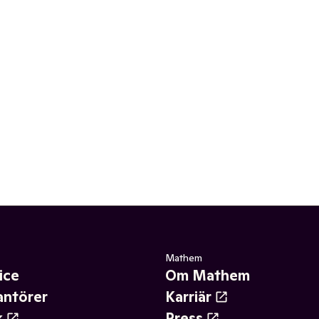
Mathem
ice
Om Mathem
antörer
Karriär
k
Press