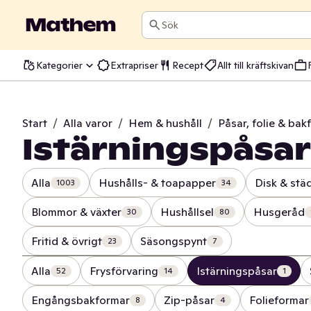
Sök
Kategorier
Extrapriser
Recept
Allt till kräftskivan
Start
/
Alla varor
/
Hem & hushåll
/
Påsar, folie & bak
Istärningspåsar
Alla
Hushålls- & toapapper
Disk & stä
1003
34
Blommor & växter
Hushållsel
Husgeråd
30
80
Fritid & övrigt
Säsongspynt
23
7
Alla
Frysförvaring
Istärningspåsar
52
14
1
Engångsbakformar
Zip-påsar
Folieformar
8
4