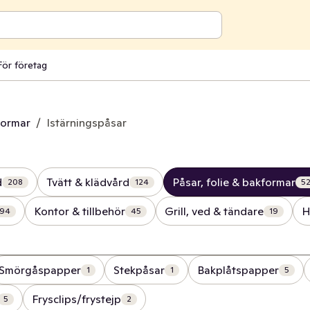
För företag
formar
/
Istärningspåsar
d
Tvätt & klädvård
Påsar, folie & bakformar
208
124
5
Kontor & tillbehör
Grill, ved & tändare
H
94
45
19
Smörgåspapper
Stekpåsar
Bakplåtspapper
1
1
5
Frysclips/frystejp
5
2