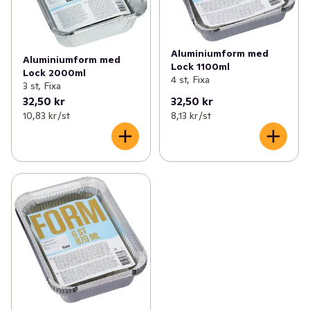
✓
Fritid & övrigt
(23)
✓
Frysclips/frystejp
(2)
✓
Säsongspynt
(7)
Aluminiumform med
Aluminiumform med
Lock 1100ml
Lock 2000ml
4 st, Fixa
3 st, Fixa
32,50 kr
32,50 kr
10,83 kr /st
8,13 kr /st