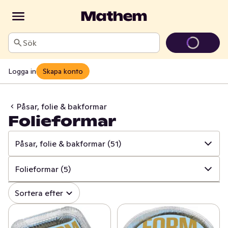
Sök
Logga in
Skapa konto
Påsar, folie & bakformar
Folieformar
Påsar, folie & bakformar
(51)
✓
Alla
(997)
Folieformar
(5)
✓
Hushålls- & toapapper
(34)
✓
Alla
(51)
Sortera efter
✓
Disk & städ
(206)
✓
Frysförvaring
(13)