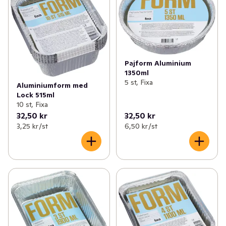
✓
Tvätt & klädvård
(124)
✓
Istärningspåsar
(1)
✓
Påsar, folie & bakformar
(51)
✓
Smörgåspapper
(1)
✓
Servetter, ljus & engångsartiklar
(226)
✓
Stekpåsar
(1)
Pajform Aluminium
✓
Blommor & växter
(30)
1350ml
✓
Bakplåtspapper
(5)
5 st, Fixa
Aluminiumform med
✓
Hushållsel
(80)
Lock 515ml
✓
Aluminiumfolie
(4)
10 st, Fixa
32,50 kr
32,50 kr
✓
Husgeråd
(93)
✓
Plastpåsar
(4)
3,25 kr /st
6,50 kr /st
✓
Kontor & tillbehör
(44)
✓
Plastfolie
(3)
✓
Grill, ved & tändare
(18)
✓
Engångsbakformar
(8)
✓
Heminredning
(48)
✓
Zip-påsar
(4)
✓
Leksaker & spel
(20)
✓
Folieformar
(5)