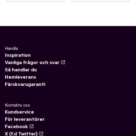
✓
Fritid & övrigt
(23)
✓
Frysclips/frystejp
(2)
✓
Säsongspynt
(7)
Handla
Inspiration
Vanliga frågor och svar
Så handlar du
Hemleverans
Färskvarugaranti
Kontakta oss
Kundservice
För leverantörer
Facebook
X (f.d Twitter)