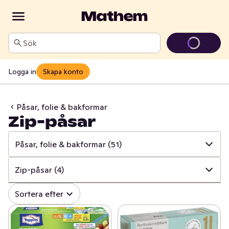
Sök
Logga in
Skapa konto
Påsar, folie & bakformar
Zip-påsar
Påsar, folie & bakformar
(51)
✓
Alla
(999)
Zip-påsar
(4)
✓
Hushålls- & toapapper
(34)
✓
Alla
(51)
Sortera efter
✓
Disk & städ
(208)
✓
Frysförvaring
(13)