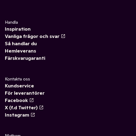
✓
Fritid & övrigt
(23)
✓
Frysclips/frystejp
(2)
✓
Säsongspynt
(7)
Handla
Inspiration
Vanliga frågor och svar
Så handlar du
Hemleverans
Färskvarugaranti
Kontakta oss
Kundservice
För leverantörer
Facebook
X (f.d Twitter)
Instagram
Mathem