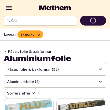
Sök
Logga in
Skapa konto
Påsar, folie & bakformar
Aluminiumfolie
Påsar, folie & bakformar
(52)
✓
Alla
(1004)
Aluminiumfolie
(4)
✓
Hushålls- & toapapper
(34)
✓
Alla
(52)
Sortera efter
✓
Disk & städ
(208)
✓
Frysförvaring
(14)