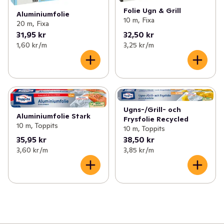
✓
Tvätt & klädvård
(124)
✓
Istärningspåsar
(1)
Folie Ugn & Grill
Aluminiumfolie
10 m, Fixa
20 m, Fixa
✓
Påsar, folie & bakformar
(52)
✓
Smörgåspapper
(1)
31,95 kr
32,50 kr
1,60 kr /m
3,25 kr /m
✓
Servetter, ljus & engångsartiklar
(226)
✓
Stekpåsar
(1)
✓
Blommor & växter
(30)
✓
Bakplåtspapper
(5)
✓
Hushållsel
(80)
✓
Aluminiumfolie
(4)
Ugns-/Grill- och
✓
Husgeråd
(94)
Aluminiumfolie Stark
✓
Plastpåsar
(4)
Frysfolie Recycled
10 m, Toppits
10 m, Toppits
✓
Kontor & tillbehör
(45)
35,95 kr
38,50 kr
✓
Plastfolie
(3)
3,60 kr /m
3,85 kr /m
✓
Grill, ved & tändare
(19)
✓
Engångsbakformar
(8)
✓
Heminredning
(48)
✓
Zip-påsar
(4)
✓
Leksaker & spel
(21)
✓
Folieformar
(5)