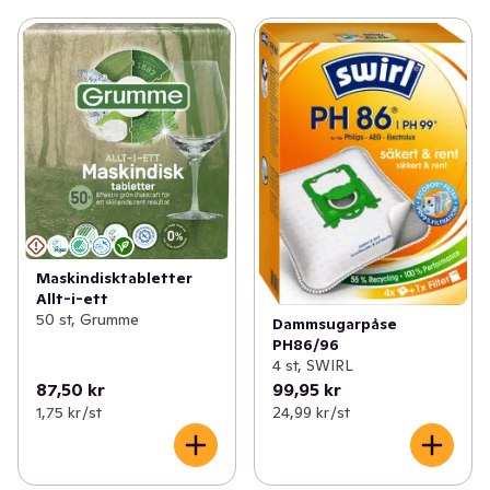
Maskindisktabletter
Allt-i-ett
50 st, Grumme
Dammsugarpåse
PH86/96
4 st, SWIRL
87,50 kr
99,95 kr
1,75 kr /st
24,99 kr /st