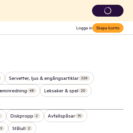
Logga in
Skapa konto
Servetter, ljus & engångsartiklar
226
eminredning
Leksaker & spel
48
20
Diskpropp
Avfallspåsar
2
15
Stålull
3
2