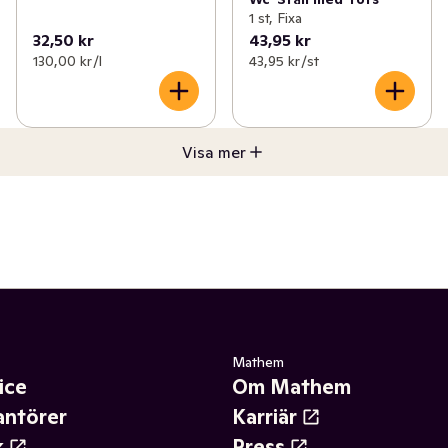
1 st, Fixa
32,50 kr
43,95 kr
130,00 kr /l
43,95 kr /st
Visa mer
Mathem
ice
Om Mathem
antörer
Karriär
k
Press