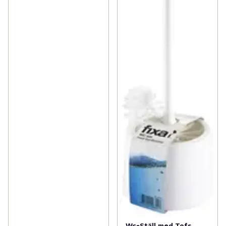
Wc-Ställ med Tofs