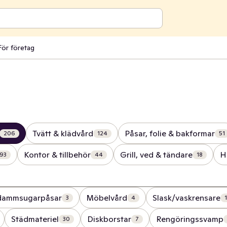
För företag
Tvätt & klädvård
Påsar, folie & bakformar
206
124
51
Kontor & tillbehör
Grill, ved & tändare
H
93
44
18
dammsugarpåsar
Möbelvård
Slask/vaskrensare
3
4
1
Städmateriel
Diskborstar
Rengöringssvamp
30
7