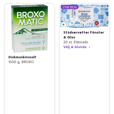
2 för 35 kr
Städservetter Fönster
& Glas
20 st, Eldorado
Välj & blanda
Diskmaskinssalt
1500 g, BROXO