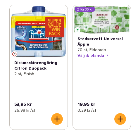
2 för 35 kr
Städservett Universal
Äpple
70 st, Eldorado
Välj & blanda
Diskmaskinrengöring
Citron Duopack
2 st, Finish
53,95 kr
19,95 kr
26,98 kr /st
0,29 kr /st