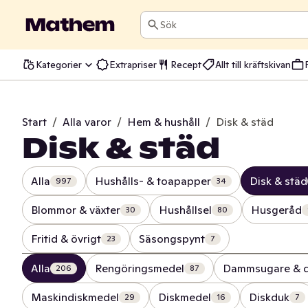
Sök
Kategorier
Extrapriser
Recept
Allt till kräftskivan
Start
/
Alla varor
/
Hem & hushåll
/
Disk & städ
Disk & städ
Alla
Hushålls- & toapapper
Disk & städ
997
34
Blommor & växter
Hushållsel
Husgeråd
30
80
Fritid & övrigt
Säsongspynt
23
7
Alla
Rengöringsmedel
Dammsugare & 
206
87
Maskindiskmedel
Diskmedel
Diskduk
29
16
7