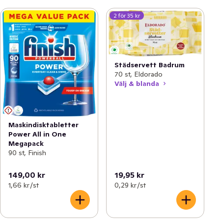
2 för 35 kr
Städservett Badrum
70 st, Eldorado
Välj & blanda
Maskindisktabletter
Power All in One
Megapack
90 st, Finish
149,00 kr
19,95 kr
1,66 kr /st
0,29 kr /st