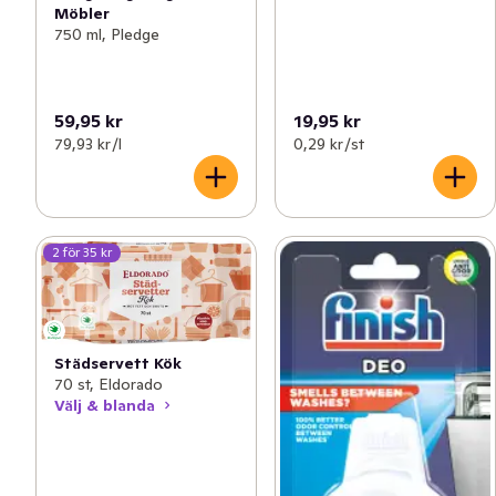
Möbler
750 ml, Pledge
59,95 kr
19,95 kr
79,93 kr /l
0,29 kr /st
2 för 35 kr
Städservett Kök
70 st, Eldorado
Välj & blanda