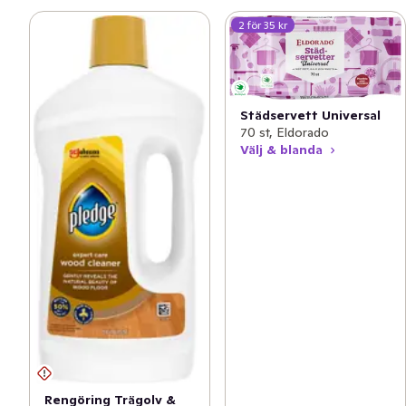
2 för 35 kr
Städservett Universal
70 st, Eldorado
Välj & blanda
Rengöring Trägolv &