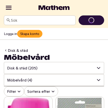
Sök
Logga in
Skapa konto
Disk & städ
Möbelvård
Disk & städ
(205)
✓
Alla
(996)
Möbelvård
(4)
✓
Hushålls- & toapapper
(34)
✓
Alla
(205)
Filter
Sortera efter
✓
Disk & städ
(205)
✓
Rengöringsmedel
(87)