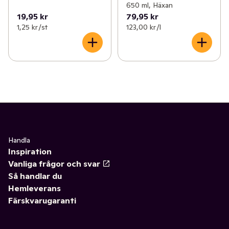
650 ml, Häxan
19,95 kr
79,95 kr
1,25 kr /st
123,00 kr /l
Handla
Inspiration
Vanliga frågor och svar
Så handlar du
Hemleverans
Färskvarugaranti