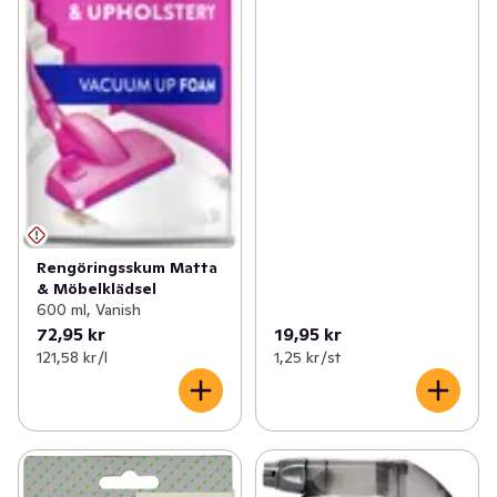
✓
Fritid & övrigt
(23)
✓
Rengöringssvamp
(3)
✓
Säsongspynt
(7)
✓
Stålull
(2)
Rengöringsskum Matta
& Möbelklädsel
600 ml, Vanish
72,95 kr
19,95 kr
121,58 kr /l
1,25 kr /st