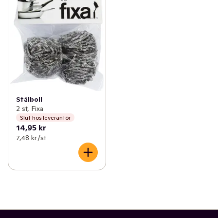
✓
Fritid & övrigt
(23)
✓
Rengöringssvamp
(3)
✓
Säsongspynt
(7)
✓
Stålull
(3)
Stålboll
2 st, Fixa
Slut hos leverantör
14,95 kr
7,48 kr /st