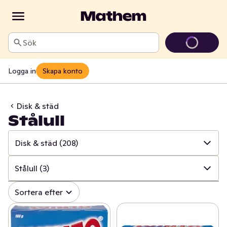
Sök
Logga in
Skapa konto
Disk & städ
Stålull
Disk & städ
(208)
✓
Alla
(999)
Stålull
(3)
✓
Hushålls- & toapapper
(34)
✓
Alla
(208)
Sortera efter
✓
Disk & städ
(208)
✓
Rengöringsmedel
(88)