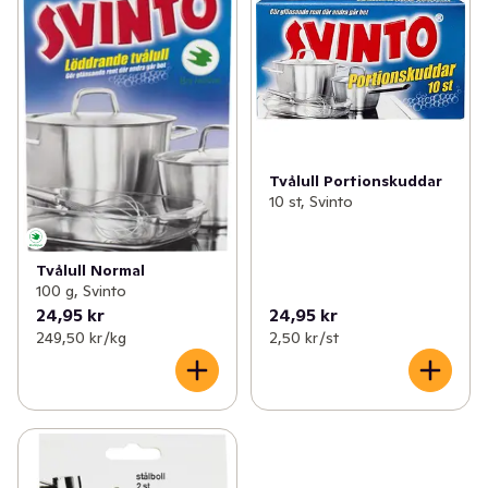
✓
Tvätt & klädvård
(124)
✓
Dammsugare & dammsugarpåsar
(3)
✓
Påsar, folie & bakformar
(51)
✓
Möbelvård
(4)
✓
Servetter, ljus & engångsartiklar
(226)
✓
Slask/vaskrensare
(1)
✓
Blommor & växter
(30)
✓
Diskpropp
(2)
Tvålull Portionskuddar
10 st, Svinto
✓
Hushållsel
(80)
✓
Avfallspåsar
(15)
✓
Husgeråd
(93)
✓
Maskindiskmedel
(29)
Tvålull Normal
100 g, Svinto
✓
Kontor & tillbehör
(44)
✓
Diskmedel
(16)
24,95 kr
24,95 kr
249,50 kr /kg
2,50 kr /st
✓
Grill, ved & tändare
(18)
✓
Diskduk
(7)
✓
Heminredning
(48)
✓
Städmateriel
(30)
✓
Leksaker & spel
(20)
✓
Diskborstar
(7)