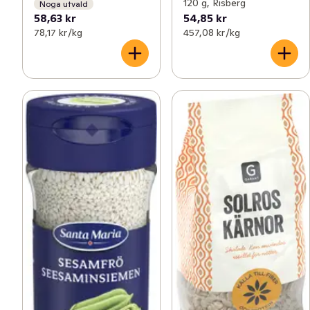
120 g, Risberg
Noga utvald
58,63 kr
54,85 kr
78,17 kr /kg
457,08 kr /kg