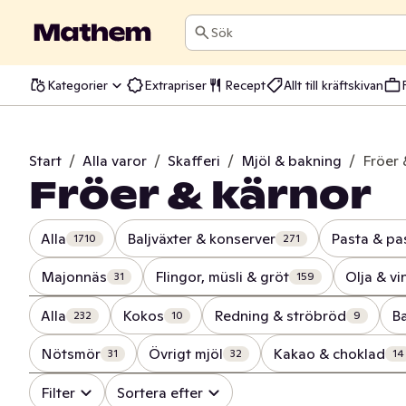
Sök
Kategorier
Extrapriser
Recept
Allt till kräftskivan
Start
/
Alla varor
/
Skafferi
/
Mjöl & bakning
/
Fröer 
Fröer & kärnor
Alla
Baljväxter & konserver
Pasta & pa
1710
271
Majonnäs
Flingor, müsli & gröt
Olja & vi
31
159
Alla
Kokos
Redning & ströbröd
B
232
10
9
Nötsmör
Övrigt mjöl
Kakao & choklad
31
32
14
Filter
Sortera efter