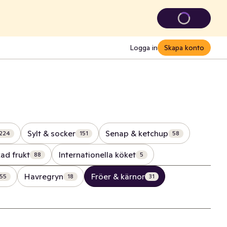
Logga in
Skapa konto
Sylt & socker
Senap & ketchup
224
151
58
ad frukt
Internationella köket
88
5
Havregryn
Fröer & kärnor
55
18
31