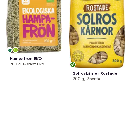
Hampafrön EKO
200 g, Garant Eko
Solroskärnor Rostade
200 g, Risenta