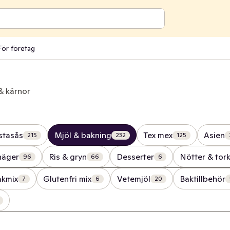
För företag
& kärnor
stasås
Mjöl & bakning
Tex mex
Asien
215
232
125
näger
Ris & gryn
Desserter
Nötter & tork
96
66
6
akmix
Glutenfri mix
Vetemjöl
Baktillbehör
7
6
20