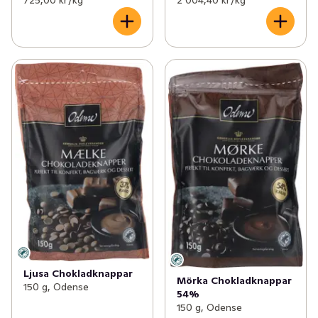
725,00 kr /kg
2 004,40 kr /kg
Ljusa Chokladknappar
Mörka Chokladknappar
150 g, Odense
54%
150 g, Odense