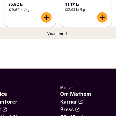
35,92 kr
41,17 kr
179,60 kr /kg
102,93 kr /kg
Visa mer
Mathem
ice
Om Mathem
antörer
Karriär
k
Press