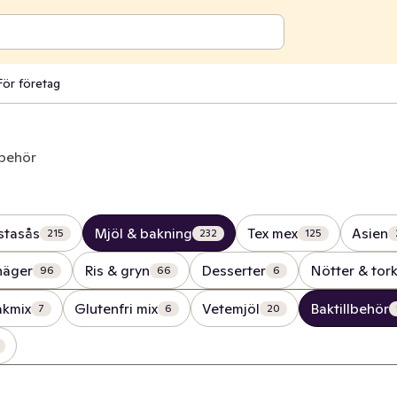
För företag
lbehör
stasås
Mjöl & bakning
Tex mex
Asien
215
232
125
näger
Ris & gryn
Desserter
Nötter & tork
96
66
6
akmix
Glutenfri mix
Vetemjöl
Baktillbehör
7
6
20