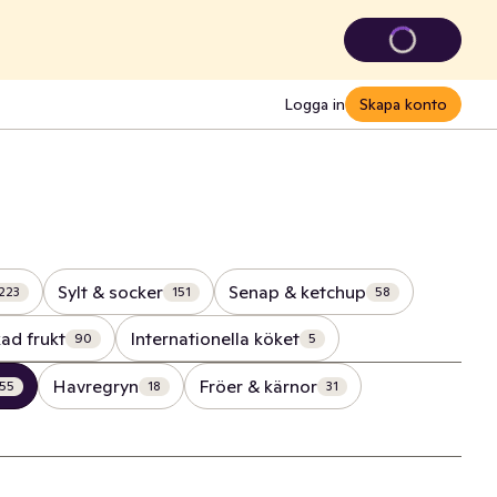
Logga in
Skapa konto
Sylt & socker
Senap & ketchup
223
151
58
ad frukt
Internationella köket
90
5
Havregryn
Fröer & kärnor
55
18
31