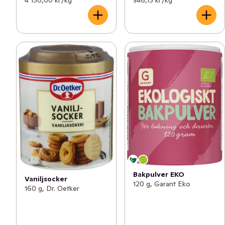
4 150,00 kr /kg
346,15 kr /kg
Bakpulver EKO
Vaniljsocker
120 g, Garant Eko
160 g, Dr. Oetker