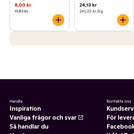
8,00 kr
24,13 kr
11,83 kr
241,30 kr /kg
Handla
Kontakta oss
Inspiration
Kundserv
Vanliga frågor och svar
För lever
Så handlar du
Faceboo