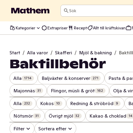
Sök
Kategorier
Extrapriser
Recept
Allt till kräftskivan
Start
/
Alla varor
/
Skafferi
/
Mjöl & bakning
/
Baktil
Baktillbehör
Alla
Baljväxter & konserver
Pasta & pa
1714
271
Majonnäs
Flingor, müsli & gröt
Olja & vi
31
162
Alla
Kokos
Redning & ströbröd
B
232
10
9
Nötsmör
Övrigt mjöl
Kakao & choklad
31
32
14
Filter
Sortera efter