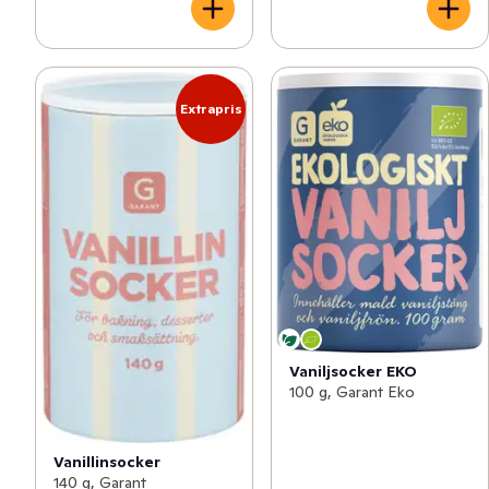
Extrapris
Vaniljsocker EKO
100 g, Garant Eko
Vanillinsocker
140 g, Garant