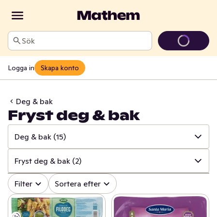
Sök
Logga in
Skapa konto
Deg & bak
Fryst deg & bak
Deg & bak
(15)
✓
Alla
(615)
Fryst deg & bak
(2)
✓
Matbröd
(153)
✓
Alla
(15)
Filter
Sortera efter
✓
Knäckebröd & skorpor
(104)
✓
Övrigt deg & bak
(4)