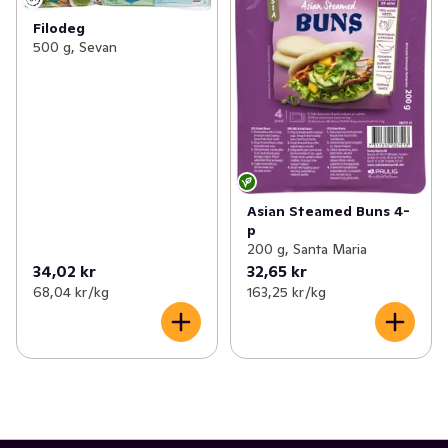
✓
Kex & kakor
(149)
✓
Smördeg & mördeg
(5)
Filodeg
500 g, Sevan
✓
Kaffebröd & tårtor
(112)
✓
Pizzadeg
(4)
✓
Korv- & hamburgerbröd
(38)
✓
Fryst deg & bak
(2)
✓
Tilltugg
(48)
✓
Deg & bak
(15)
Asian Steamed Buns 4-
p
200 g, Santa Maria
34,02 kr
32,65 kr
68,04 kr /kg
163,25 kr /kg