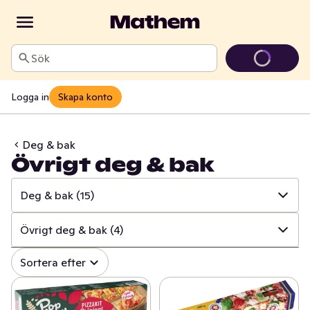
Sök
Logga in
Skapa konto
Deg & bak
Övrigt deg & bak
Deg & bak
(15)
✓
Alla
(615)
Övrigt deg & bak
(4)
✓
Matbröd
(153)
✓
Alla
(15)
Sortera efter
✓
Knäckebröd & skorpor
(104)
✓
Övrigt deg & bak
(4)