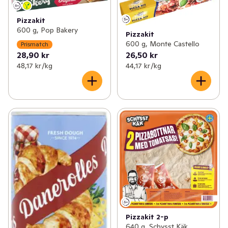
✓
Kex & kakor
(148)
✓
Smördeg & mördeg
(5)
Pizzakit
✓
Kaffebröd & tårtor
(113)
600 g, Pop Bakery
✓
Pizzadeg
(4)
Pizzakit
600 g, Monte Castello
Prismatch
✓
Korv- & hamburgerbröd
(38)
✓
Fryst deg & bak
(2)
28,90 kr
26,50 kr
48,17 kr /kg
44,17 kr /kg
✓
Tilltugg
(48)
✓
Deg & bak
(15)
Pizzakit 2-p
640 g, Schysst Käk