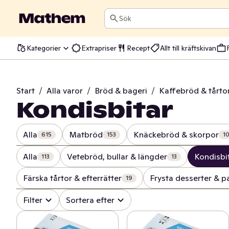
Sök
Kategorier
Extrapriser
Recept
Allt till kräftskivan
Start
/
Alla varor
/
Bröd & bageri
/
Kaffebröd & tårto
Kondisbitar
Alla
Matbröd
Knäckebröd & skorpor
615
153
1
Alla
Vetebröd, bullar & längder
Kondisbi
113
13
Färska tårtor & efterrätter
Frysta desserter & p
19
Filter
Sortera efter