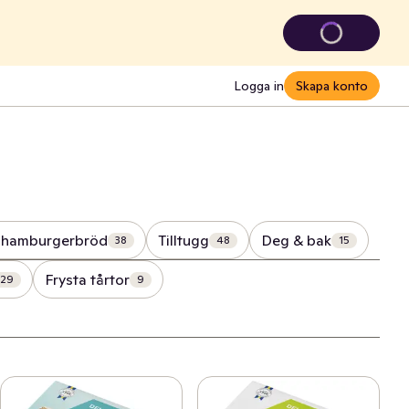
Logga in
Skapa konto
 hamburgerbröd
Tilltugg
Deg & bak
38
48
15
Frysta tårtor
29
9