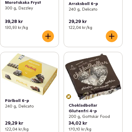
Morotskaka Fryst
Arraksboll 6-p
300 g, Dazzley
240 g, Delicato
39,28 kr
29,29 kr
130,93 kr /kg
122,04 kr /kg
Pärlboll 6-p
Chokladbollar
240 g, Delicato
Glutenfri 4-p
200 g, Gottskär Food
29,29 kr
34,02 kr
122,04 kr /kg
170,10 kr /kg