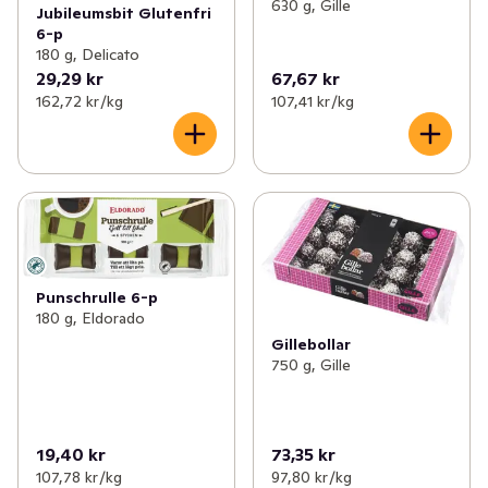
630 g, Gille
Jubileumsbit Glutenfri
6-p
180 g, Delicato
29,29 kr
67,67 kr
162,72 kr /kg
107,41 kr /kg
Punschrulle 6-p
180 g, Eldorado
Gillebollar
750 g, Gille
19,40 kr
73,35 kr
107,78 kr /kg
97,80 kr /kg