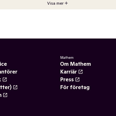
Visa mer
Mathem
ice
Om Mathem
antörer
Karriär
k
Press
tter)
För företag
m