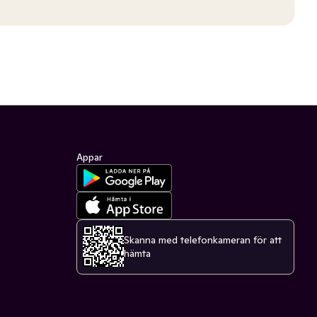
Appar
Skanna med telefonkameran för att
hämta