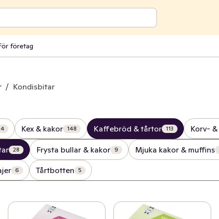
För företag
r
/
Kondisbitar
Kex & kakor
Kaffebröd & tårtor
Korv- &
04
148
113
tar
Frysta bullar & kakor
Mjuka kakor & muffins
28
9
ajer
Tårtbotten
6
5