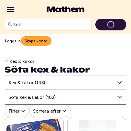
Sök
Logga in
Skapa konto
Kex & kakor
Söta kex & kakor
Kex & kakor
(148)
✓
Alla
(615)
Söta kex & kakor
(102)
✓
Matbröd
(153)
✓
Alla
(148)
Filter
Sortera efter
✓
Knäckebröd & skorpor
(104)
✓
Söta kex & kakor
(102)