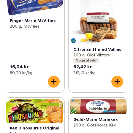
✓
Kex & kakor
(148)
✓
Matkex
(46)
✓
Kaffebröd & tårtor
(113)
Finger Marie McVities
200 g, McVities
✓
Korv- & hamburgerbröd
(38)
✓
Tilltugg
(48)
Citronsnitt med Vallmo
200 g, Olof Viktors
✓
Deg & bak
(15)
Noga utvald
16,04 kr
62,42 kr
80,20 kr /kg
312,10 kr /kg
Guld-Marie Mariekex
200 g, Göteborgs Kex
Kex Dinosaurus Original