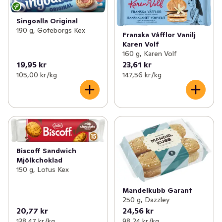
Singoalla Original
190 g, Göteborgs Kex
Franska Våfflor Vanilj
Karen Volf
160 g, Karen Volf
19,95 kr
23,61 kr
105,00 kr /kg
147,56 kr /kg
Biscoff Sandwich
Mjölkchoklad
150 g, Lotus Kex
Mandelkubb Garant
250 g, Dazzley
20,77 kr
24,56 kr
138,47 kr /kg
98,24 kr /kg