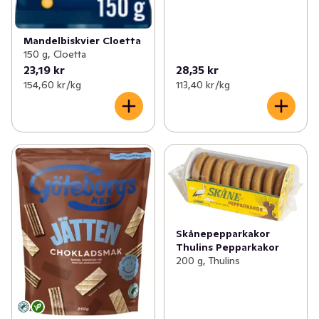
Mandelbiskvier Cloetta
150 g, Cloetta
23,19 kr
28,35 kr
154,60 kr /kg
113,40 kr /kg
Skånepepparkakor
Thulins Pepparkakor
200 g, Thulins