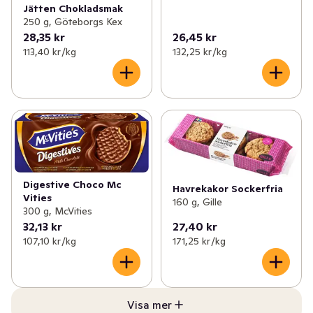
Jätten Chokladsmak
250 g, Göteborgs Kex
28,35 kr
26,45 kr
113,40 kr /kg
132,25 kr /kg
Digestive Choco Mc
Havrekakor Sockerfria
Vities
160 g, Gille
300 g, McVities
32,13 kr
27,40 kr
107,10 kr /kg
171,25 kr /kg
Visa mer