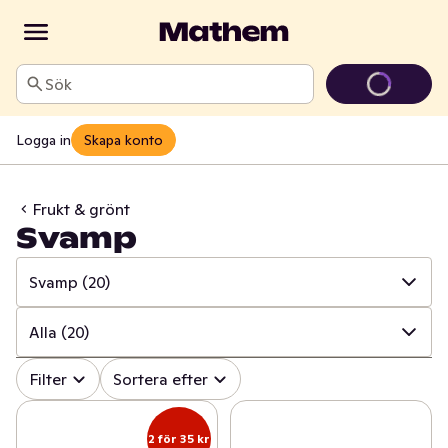
Sök
Logga in
Skapa konto
Frukt & grönt
Svamp
Svamp
(20)
✓
Alla
(317)
Alla
(20)
✓
Grönsaker
(118)
✓
Alla
(20)
Filter
Sortera efter
✓
Frukt
(65)
✓
Champinjon
(6)
2 för 35 kr