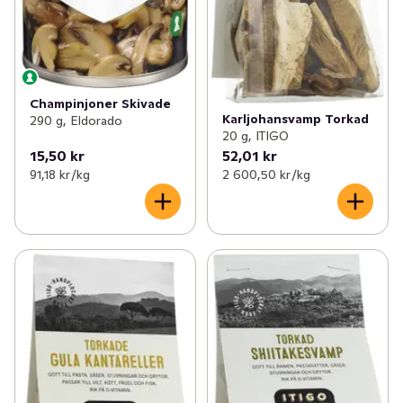
Champinjoner Skivade
Karljohansvamp Torkad
290 g, Eldorado
20 g, ITIGO
15,50 kr
52,01 kr
91,18 kr /kg
2 600,50 kr /kg