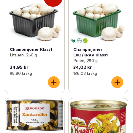
✓
Potatis & lök
(50)
✓
Skogschampinjoner
(2)
✓
Kålväxter
(25)
✓
Shi-Take-svamp
(1)
✓
Bär
(12)
✓
Portabellosvamp
(1)
✓
Svamp
(20)
✓
Ostronskivling
(1)
Champinjoner Klass1
Champinjoner
Litauen, 250 g
EKO/KRAV Klass1
✓
Frukt- och grönsakslådor
(3)
✓
Kantareller
(3)
Polen, 250 g
24,95 kr
34,02 kr
✓
Färska örter
(25)
✓
Karl-Johan svamp
0
99,80 kr /kg
136,08 kr /kg
✓
Torkad svamp
(3)