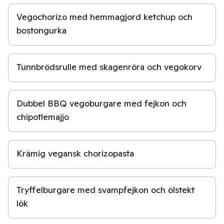
Vegochorizo med hemmagjord ketchup och
bostongurka
45 min
Tunnbrödsrulle med skagenröra och vegokorv
40 min
Dubbel BBQ vegoburgare med fejkon och
chipotlemajjo
30 min
Krämig vegansk chorizopasta
45 min
Tryffelburgare med svampfejkon och ölstekt
lök